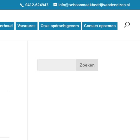
0412-624943
info@schoonmaakbedrijfvandenelzen.nl
derhoud
Vacatures
Onze opdrachtgevers
Contact opnemen