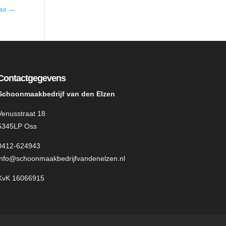
tax
→
Contactgegevens
Schoonmaakbedrijf van den Elzen
Venusstraat 18
5345LP Oss
0412-624943
info@schoonmaakbedrijfvandenelzen.nl
KvK 16066915