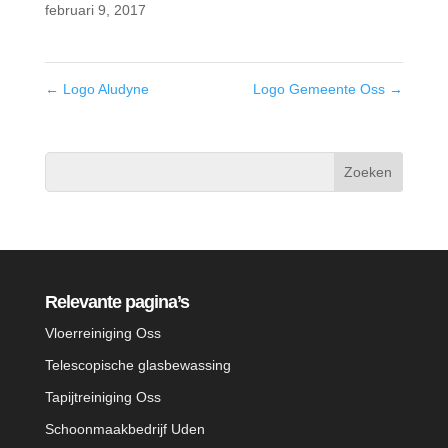
februari 9, 2017
←
Logo Aludyne
Logo Gemeente Oss
→
Relevante pagina’s
Vloerreiniging Oss
Telescopische glasbewassing
Tapijtreiniging Oss
Schoonmaakbedrijf Uden