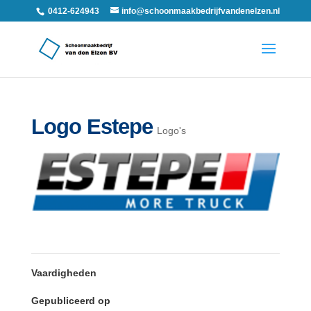
0412-624943
info@schoonmaakbedrijfvandenelzen.nl
Logo Estepe
Logo's
Vaardigheden
Gepubliceerd op