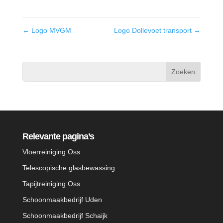
←
Logo MVGM
Logo Dollevoet transport
→
Relevante pagina’s
Vloerreiniging Oss
Telescopische glasbewassing
Tapijtreiniging Oss
Schoonmaakbedrijf Uden
Schoonmaakbedrijf Schaijk