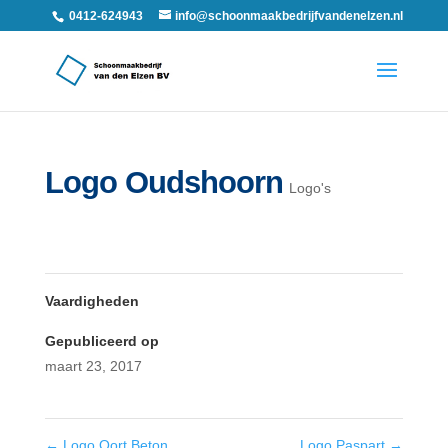
0412-624943
info@schoonmaakbedrijfvandenelzen.nl
Logo Oudshoorn
Logo's
Vaardigheden
Gepubliceerd op
maart 23, 2017
←
Logo Oort Beton
Logo Paspart
→