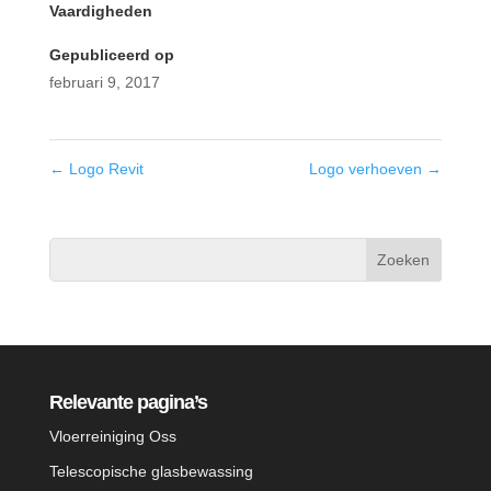
Vaardigheden
Gepubliceerd op
februari 9, 2017
←
Logo Revit
Logo verhoeven
→
Relevante pagina’s
Vloerreiniging Oss
Telescopische glasbewassing