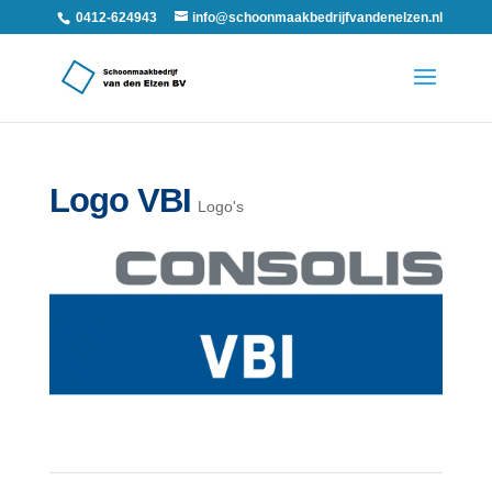
0412-624943
info@schoonmaakbedrijfvandenelzen.nl
Logo VBI
Logo's