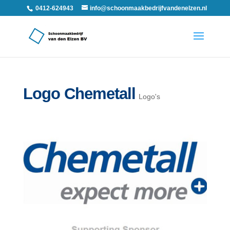
0412-624943
info@schoonmaakbedrijfvandenelzen.nl
Logo Chemetall
Logo's