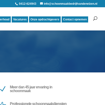
0412-624943
info@schoonmaakbedrijfvandenelzen.nl
derhoud
Vacatures
Onze opdrachtgevers
Contact opnemen
Meer dan 45 jaar ervaring in
N
schoonmaak
Professionele schoonmaakdiensten