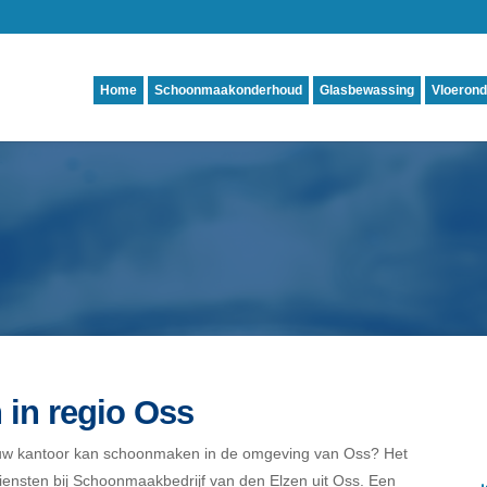
Home
Schoonmaakonderhoud
Glasbewassing
Vloeron
in regio Oss
 uw kantoor kan schoonmaken in de omgeving van Oss? Het
ensten bij Schoonmaakbedrijf van den Elzen uit Oss. Een